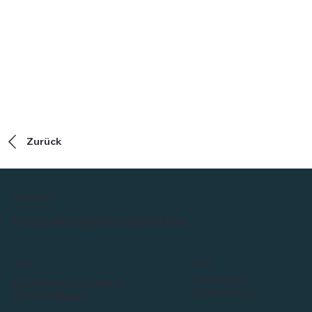
Zurück
Projects4P
Project Management Excellence
Adresse
Richtlinien
Impressum
Brown Boveri Strasse 12
Datenschutz
CH-5401 Baden